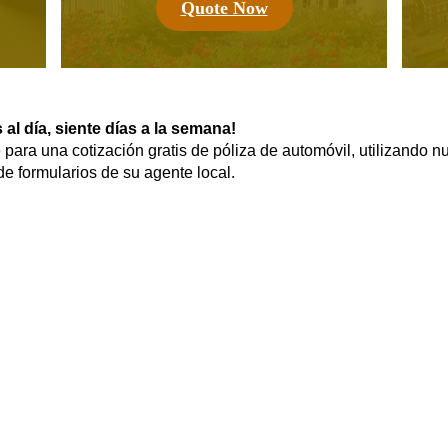
Quote Now
 al día, siente días a la semana!
para una cotización gratis de póliza de automóvil, utilizando n
e formularios de su agente local.
guro de Vivienda para Todos Los Propietarios!
seguro de vivienda lo protegen de una pérdida financiera causa
su póliza. Para proteger a su familia y sus pertenencias es es
eguro de Vivienda.