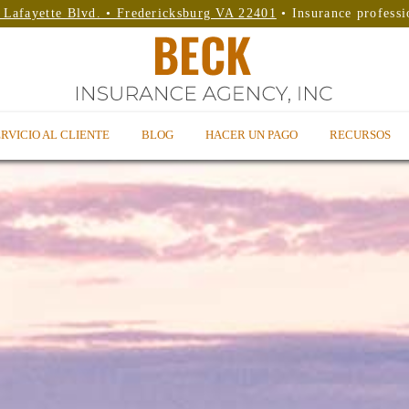
 Lafayette Blvd. • Fredericksburg VA 22401
• Insurance professi
RVICIO AL CLIENTE
BLOG
HACER UN PAGO
RECURSOS