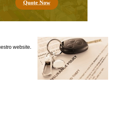
Quote Now
uestro website.
da por tormentas, fuego, robo y otros eventos
encial tener la cantidad adecuada de cobertura.