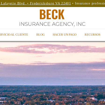
 Lafayette Blvd. • Fredericksburg VA 22401
• Insurance professi
RVICIO AL CLIENTE
BLOG
HACER UN PAGO
RECURSOS