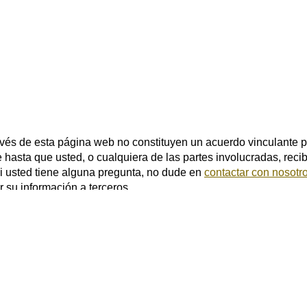
vés de esta página web no constituyen un acuerdo vinculante p
 hasta que usted, o cualquiera de las partes involucradas, recib
i usted tiene alguna pregunta, no dude en
contactar con nosotr
 su información a terceros.
rance Websites
Designed and Hosted by
Insurance Website Bu