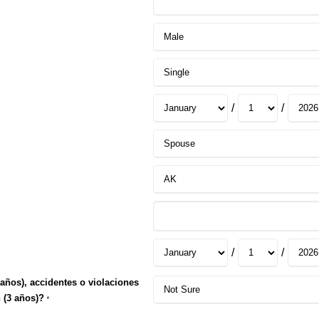
/
/
/
/
 años), accidentes o violaciones
 (3 años)?
*