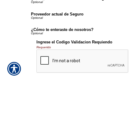
Proveedor actual de Seguro
¿Cómo te enteraste de nosotros?
Ingrese el Codigo Validacion Requiendo
Requerido
Aviso importante
Las comunicaciones o los pagos realizados a tra
políticas y los pagos no son eficaces o vinculante
agente de seguros, o su compañía de seguros. S
política de privacidad
en línea no vamos a vender