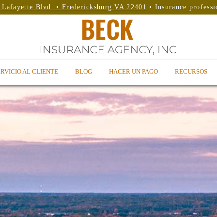
 Lafayette Blvd. • Fredericksburg VA 22401
• Insurance professi
RVICIO AL CLIENTE
BLOG
HACER UN PAGO
RECURSOS