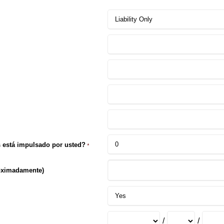
s está impulsado por usted?
*
oximadamente)
/
/